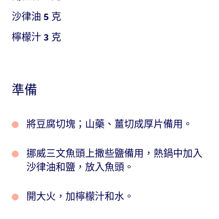
沙律油
5
克
檸檬汁
3
克
準備
將豆腐切塊；山藥、薑切成厚片備用。
挪威三文魚頭上撒些鹽備用，熱鍋中加入
沙律油和鹽，放入魚頭。
開大火，加檸檬汁和水。