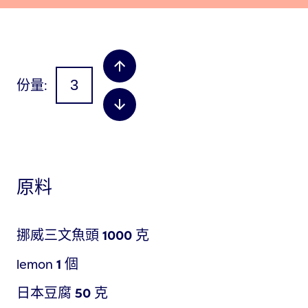
份量
原料
挪威三文魚頭
1000
克
lemon
1
個
日本豆腐
50
克