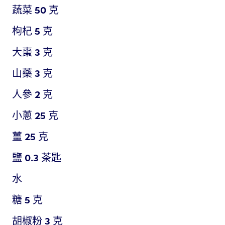
蔬菜
50
克
枸杞
5
克
大棗
3
克
山藥
3
克
人參
2
克
小蔥
25
克
薑
25
克
鹽
0.3
茶匙
水
糖
5
克
胡椒粉
3
克