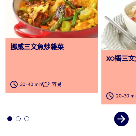
挪威三文魚炒雜菜
XO醬三
30-40 min
容易
20-30 mi